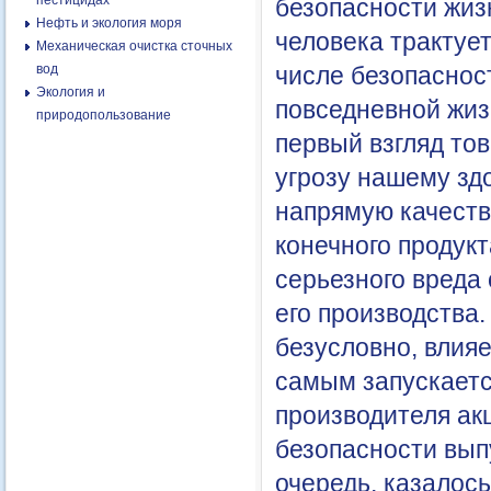
пестицидах
безопасности жиз
Нефть и экология моря
человека трактует
Механическая очистка сточных
вод
числе безопаснос
Экология и
повседневной жиз
природопользование
первый взгляд тов
угрозу нашему зд
напрямую качества
конечного продук
серьезного вреда
его производства
безусловно, влияе
самым запускаетс
производителя ак
безопасности вып
очередь, казалось