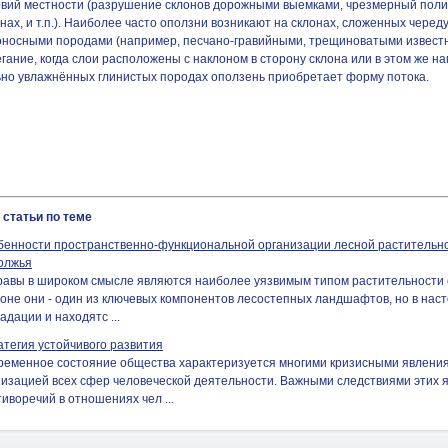
овий местности (разрушение склонов дорожными выемками, чрезмерный полив
нах, и т.п.). Наиболее часто оползни возникают на склонах, сложенных чер
оносными породами (например, песчано-гравийными, трещиноватыми известн
гание, когда слои расположены с наклоном в сторону склона или в этом же 
ьно увлажнённых глинистых породах оползень приобретает форму потока.
 статьи по теме
бенности пространственно-функциональной организации лесной растительн
олжья
равы в широком смысле являются наиболее уязвимым типом растительности 
оне они - один из ключевых компонентов лесостепных ландшафтов, но в нас
адации и находятс ...
атегия устойчивого развития
ременное состояние общества характеризуется многими кризисными явлениям
низацией всех сфер человеческой деятельности. Важными следствиями этих 
иворечий в отношениях чел ...