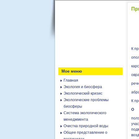
Пр
К п
опо
карс
Мое меню
овра
Главная
реч
Экология и биосфера
абр
Экологический кризис
Экологические проблемы
К п
биосферы
О
Система экологического
полз
менеджмента
учас
Очистка природной воды
под
Общее представление о
возд