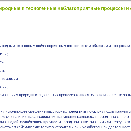
иродные и техногенные неблагоприятные процессы и
риродным экзогенным неблагоприятным геологическим объектам и процессам 
лзни;
ты;
ги;
ные эрозии;
азии;
роявлениям природных эндогенных процессов относятся сейсмоопасные зоны
ни - скользящее смещение масс горных пород вниз по склону под влиянием си
тке склона или откоса вследствие нарушения равновесия пород, вызванного:
мыва водой; ослаблением прочности пород при выветривании или переувлаж
ействием сейсмических толчков; строительной и хозяйственной деятельность