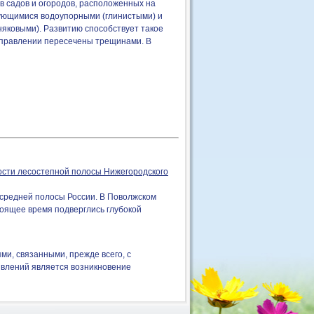
 садов и огородов, расположенных на
едующимися водоупорными (глинистыми) и
яковыми). Развитию способствует такое
направлении пересечены трещинами. В
ости лесостепной полосы Нижегородского
средней полосы России. В Поволжском
тоящее время подверглись глубокой
и, связанными, прежде всего, с
явлений является возникновение