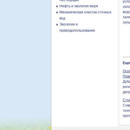
пестицидах
усл
Нефть и экология моря
скло
вод
Механическая очистка сточных
зале
вод
сил
Экология и
природопользование
Еще
Осо
Пов
Дуб
реги
дегр
Стр
Сов
тех
прот