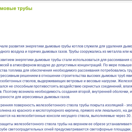
мовые трубы
чале развития энергетики дымовые грубы котлов служили для удаления дымо
дного воздуха и горячих дымовых газов. Трубы сооружались из металла или к
азвитием энергетики дымовые трубы стали использоваться для рассеивания 
месей в атмосферном воздухе до допустимых концентраций. По мере повыше
ества топлива для обеспечения необходимого рассеивания потребовались тру
грессивным решением в отношении строительства высоких дымовых труб яв
езобетонных стволов, выдерживающих ветровые и весовые нагрузки. Железо
зался не способным противостоять воздействию сернистых соединений, вла
ов. Поэтому возникла необходимость создания второй, внутренней оболочки
ерхности для агрессивных дымовых газов.
тренняя поверхность железобетонного ствола трубы покрыта изоляцией - эпо
лнена из красного и кислотоупорного кирпича, прямого или лекального, на д
рается на железобетонные консоли несущего ствола, выполняемые через 30…5
защиты железобетонного ствола трубы на верхнем ее обрезе устанавливается 
трубе светооградительных огней предусматриваются светофорные площадки,