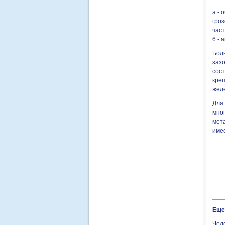
а - 
гроз
част
6 - 
Бол
заз
сост
кре
жел
Для
мног
мета
име
Еще
Чел