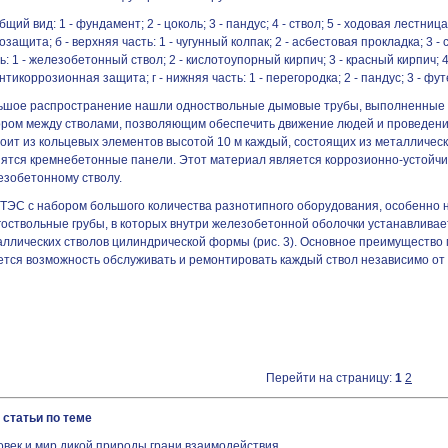
общий вид: 1 - фундамент; 2 - цоколь; 3 - пандус; 4 - ствол; 5 - ходовая лестниц
озащита; б - верхняя часть: 1 - чугунный колпак; 2 - асбестовая прокладка; 3 - 
ь: 1 - железобетонный ствол; 2 - кислотоупорный кирпич; 3 - красный кирпич; 
антикоррозионная защита; г - нижняя часть: 1 - перегородка; 2 - пандус; 3 - фут
ьшое распространение нашли одноствольные дымовые трубы, выполненные п
ором между стволами, позволяющим обеспечить движение людей и проведени
оит из кольцевых элементов высотой 10 м каждый, состоящих из металлическ
пятся кремнебетонные панели. Этот материал является коррозионно-устойчи
езобетонному стволу.
 ТЭС с набором большого количества разнотипного оборудования, особенно 
оствольные грубы, в которых внутри железобетонной оболочки устанавливае
ллических стволов цилиндрической формы (рис. 3). Основное преимущество м
ется возможность обслуживать и ремонтировать каждый ствол независимо от 
Перейти на страницу:
1
2
 статьи по теме
овек и мир дикой природы грани взаимодействия