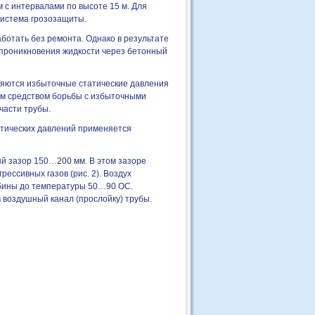
 с интервалами по высоте 15 м. Для
система грозозащиты.
аботать без ремонта. Однако в результате
 проникновения жидкости через бетонный
ляются избыточные статические давления
ым средством борьбы с избыточными
части трубы.
тических давлений применяется
й зазор 150…200 мм. В этом зазоре
ессивных газов (рис. 2). Воздух
рбины до температуры 50…90 ОС.
 воздушный канал (прослойку) трубы.