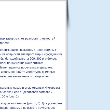
вых газов за счет разности плотностей
ирпича.
содержащихся в дымовых газах вредных
ния мощности электростанций и ухудшения
бы большой высоты 200, 300 м и более.
илось применение монолитных
бетон, являясь прочным материалом,
ги и повышенной температуры дымовых
, имеющей назначение ограждающей
ксидным лаком и стеклотканью. Футеровка
иабазовой или андезитовой замазке и
0 м (рис. 1).
чугунный колпак (рис. 1, б). Для установки
 располагаемые по высоте трубы через