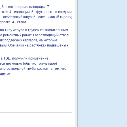
а; 6 - светофорная площадка; 7 -
ствол; 4 - изоляция; 5 - футеровка; в-средняя
4 - асбестовый шнур; 5 - слезниковый кирпич;
еровка; 4 - ствол
о типу «труба в трубе» со значительным
е ремонтных работ. Газоотводящий ствол
их подвесных каркасов, на которые
вым. Обечайки на растяжках подвешены к
на ТЭЦ, получили применение
тся несколько (обычно три-четыре)
ногоствольной трубы состоит в том, что
других.