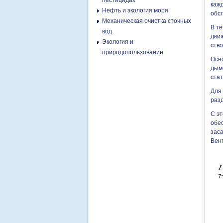
пестицидах
кажд
Нефть и экология моря
обс
Механическая очистка сточных
В те
вод
дви
Экология и
ств
природопользование
Осн
дым
ста
Для
раз
С э
обес
зас
Вен