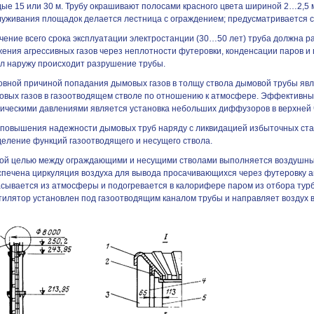
ые 15 или 30 м. Трубу окрашивают полосами красного цвета шириной 2…2,5 м
луживания площадок делается лестница с ограждением; предусматривается 
чение всего срока эксплуатации электростанции (30…50 лет) труба должна р
жения агрессивных газов через неплотности футеровки, конденсации паров и
ол наружу происходит разрушение трубы.
овной причиной попадания дымовых газов в толщу ствола дымовой трубы яв
овых газов в газоотводящем стволе по отношению к атмосфере. Эффективн
тическими давлениями является установка небольших диффузоров в верхней 
 повышения надежности дымовых труб наряду с ликвидацией избыточных ста
деление функций газоотводящего и несущего ствола.
той целью между ограждающими и несущими стволами выполняется воздушны
печена циркуляция воздуха для вывода просачивающихся через футеровку агр
асывается из атмосферы и подогревается в калорифере паром из отбора ту
тилятор установлен под газоотводящим каналом трубы и направляет воздух в