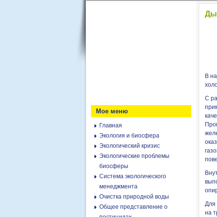
Ды
В на
холо
С р
при
Мое меню
кач
Про
Главная
жел
Экология и биосфера
ока
Экологический кризис
газ
Экологические проблемы
пов
биосферы
Вну
Система экологического
выпо
менеджмента
опи
Очистка природной воды
Для 
Общее представление о
на 