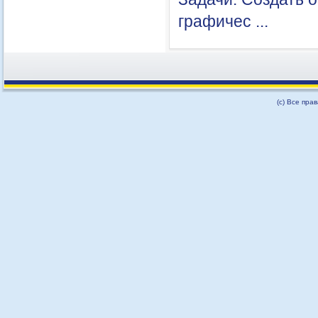
графичес ...
(с) Все пра