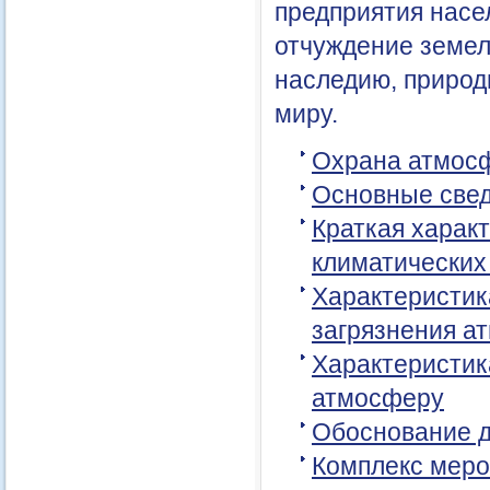
предприятия насе
отчуждение земел
наследию, приро
миру.
Охрана атмосф
Основные свед
Краткая харак
климатических
Характеристик
загрязнения а
Характеристик
атмосферу
Обоснование д
Комплекс меро