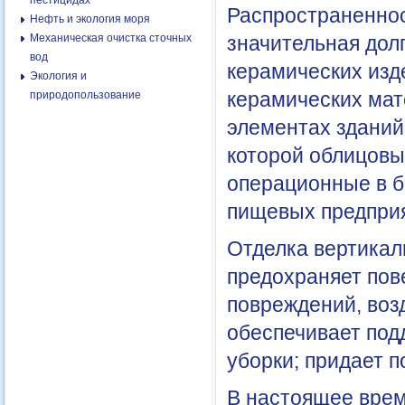
пестицидах
Распространенност
Нефть и экология моря
Механическая очистка сточных
значительная дол
вод
керамических изд
Экология и
керамических мат
природопользование
элементах зданий
которой облицовы
операционные в б
пищевых предприя
Отделка вертикал
предохраняет пов
повреждений, воз
обеспечивает под
уборки; придает 
В настоящее вре