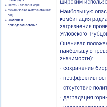
пестицидах
широким использо
Нефть и экология моря
Механическая очистка сточных
Наибольшую опаст
вод
комбинация радиа
Экология и
загрязнения проя
природопользование
Угловского, Рубцо
Оценивая положен
наибольшую трево
значимости):
· сохранение био
· неэффективност
· отсутствие поли
· деградация горн