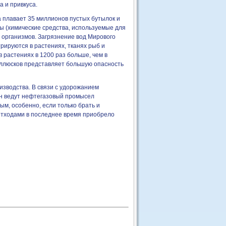
а и привкуса.
а плавает 35 миллионов пустых бутылок и
ы (химические средства, используемые для
организмов. Загрязнение вод Мирового
рируются в растениях, тканях рыб и
в растениях в 1200 раз больше, чем в
оллюсков представляет большую опасность
изводства. В связи с удорожанием
ан ведут нефтегазовый промысел
ым, особенно, если только брать и
отходами в последнее время приобрело