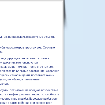
уктов, попадающих в различные объекты
кубических метров пресных вод. Сточные
ов.
Продуцирующая деятельность океана
ри дыхании, компенсируется
воды выше, чем плотность сточных вод,
деляются на большие расстояния. Особенно
роцессы самоочищения протекают очень
ами, погибают, а патогенные
аются.
одукты, оказывающие вредное воздействие
ефть и нефтепродукты, теряют способность
личество птиц и рыбы. Взрослые рыбы могут
ания в таких районах они теряют свои