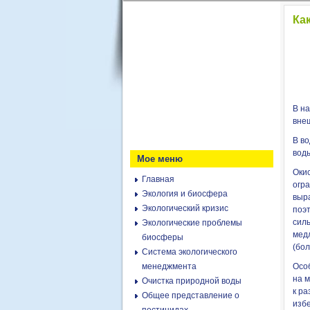
Ка
В н
вне
В во
воды
Мое меню
Оки
Главная
огр
Экология и биосфера
выр
Экологический кризис
поэ
сил
Экологические проблемы
мед
биосферы
(бо
Система экологического
менеджмента
Осо
на 
Очистка природной воды
к ра
Общее представление о
избе