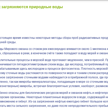
к загрязняются природные воды
астоящее время известны некоторые методы сбора проб радиоактивных прод
шней среды.
ды Мирового океана со стоком рек ежесекундно вливается около 1 миллиона 
, сброшенные в реки, в конечном счёте также попадают в воду морей и океан
слительные процессы в морской воде протекают медленнее, чем в пресной. 
аничивается пятидесятиметровым слоем воды, где кислород, потребляемый п
абатываемым здесь кислородом а процессе фотосинтеза. Плотность морской 
тому сточные воды растекаются по поверхности моря и тонким слоем распре
ьное загрязнение сточными водами наблюдается в прибрежной полосе, где п
ленно, так как микробы-минерализаторы, попадающие в море со сточными вод
лезнетворные) микробы, встречая благоприятные условия, наоборот, размнож
бенно опасны для биологических ресурсов морей и океанов нефть и нефтепр
морские организмы. Некоторые планктонные водоросли в воде, содержащей н
змножению и гибнут. Из-за загрязнения нефтью ежегодно гибнет большое ко
гать места сильного загрязнения, но даже после непродолжительного пребыв