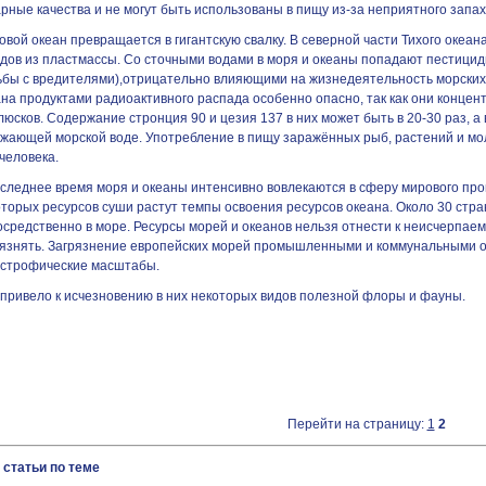
рные качества и не могут быть использованы в пищу из-за неприятного запах
вой океан превращается в гигантскую свалку. В северной части Тихого океан
удов из пластмассы. Со сточными водами в моря и океаны попадают пестицид
ьбы с вредителями),отрицательно влияющими на жизнедеятельность морских 
на продуктами радиоактивного распада особенно опасно, так как они концент
юсков. Содержание стронция 90 и цезия 137 в них может быть в 20-30 раз, а 
ужающей морской воде. Употребление в пищу заражённых рыб, растений и м
человека.
оследнее время моря и океаны интенсивно вовлекаются в сферу мирового про
оторых ресурсов суши растут темпы освоения ресурсов океана. Около 30 стр
средственно в море. Ресурсы морей и океанов нельзя отнести к неисчерпаем
рязнять. Загрязнение европейских морей промышленными и коммунальными 
астрофические масштабы.
 привело к исчезновению в них некоторых видов полезной флоры и фауны.
Перейти на страницу:
1
2
 статьи по теме