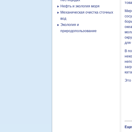
пестицидах
това
Нефть и экология моря
Миро
Механическая очистка сточных
сос
вод
бор
Экология и
океа
природопользование
молл
окр
для 
В п
нек
непо
заг
кат
Это
Еще