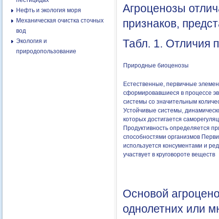
пестицидах
Агроценозы отлич
Нефть и экология моря
Механическая очистка сточных
признаков, предст
вод
Табл. 1. Отличия
Экология и
природопользование
Природные биоценозы
Естественные, первичные элеме
сформировавшиеся в процессе э
системы со значительным количе
Устойчивые системы, динамическ
которых достигается саморегуля
Продуктивность определяется п
способностями организмов Перви
используется консументами и ре
участвует в круговороте веществ
Основой агроцено
однолетних или м