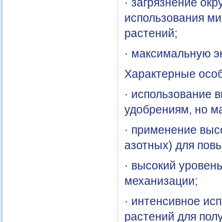
· загрязнение ок
использования ми
растений;
· максимальную э
Характерные особ
· использование 
удобрениям, но м
· применение выс
азотных) для пов
· высокий уровен
механизации;
· интенсивное ис
растений для пол