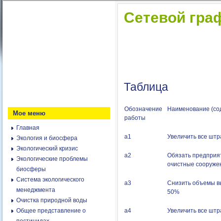
Сетевой гра
Таблица
Обозначение
Наименование (со
Мое меню
работы
Главная
а1
Увеличить все шт
Экология и биосфера
Экологический кризис
а2
Обязать предприят
Экологические проблемы
очистные сооруже
биосферы
Система экологического
а3
Снизить объемы в
менеджмента
50%
Очистка природной воды
Общее представление о
а4
Увеличить все шт