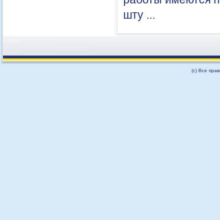
шту ...
(с) Все пра