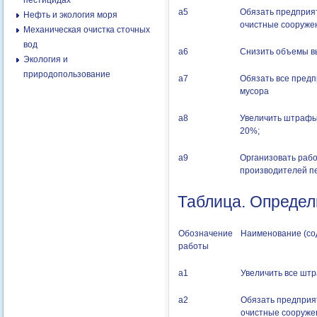
пестицидах
а5
Обязать предприят
Нефть и экология моря
очистные сооруже
Механическая очистка сточных
вод
а6
Снизить объемы в
Экология и
природопользование
а7
Обязать все предп
мусора
а8
Увеличить штрафы 
20%;
а9
Организовать рабо
производителей п
Таблица. Определ
Обозначение
Наименование (со
работы
а1
Увеличить все шт
а2
Обязать предприят
очистные сооруже