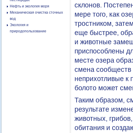
пестицидах
склонов. Постепен
Нефть и экология моря
Механическая очистка сточных
мере того, как оз
вод
тростником, зате
Экология и
еще быстрее, обр
природопользование
и животные замещ
приспособлены дл
месте озера образ
смена сообществ 
неприхотливые к п
болото может сме
Таким образом, с
результате измен
животных, грибов
обитания и созда