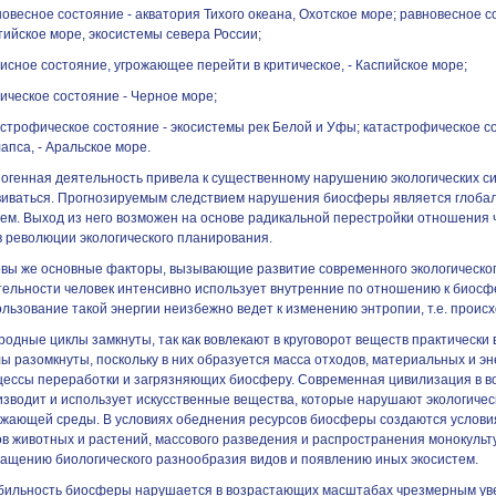
овесное состояние - акватория Тихого океана, Охотское море; равновесное с
ийское море, экосистемы севера России;
исное состояние, угрожающее перейти в критическое, - Каспийское море;
ическое состояние - Черное море;
астрофическое состояние - экосистемы рек Белой и Уфы; катастрофическое с
апса, - Аральское море.
ногенная деятельность привела к существенному нарушению экологических си
виваться. Прогнозируемым следствием нарушения биосферы является глобал
тем. Выход из него возможен на основе радикальной перестройки отношения 
 в революции экологического планирования.
овы же основные факторы, вызывающие развитие современного экологическог
тельности человек интенсивно использует внутренние по отношению к биосфе
льзование такой энергии неизбежно ведет к изменению энтропии, т.е. проис
одные циклы замкнуты, так как вовлекают в круговорот веществ практически
ы разомкнуты, поскольку в них образуется масса отходов, материальных и эн
цессы переработки и загрязняющих биосферу. Современная цивилизация в в
изводит и использует искусственные вещества, которые нарушают экологичес
ужающей среды. В условиях обеднения ресурсов биосферы создаются услови
в животных и растений, массового разведения и распространения монокульту
ращению биологического разнообразия видов и появлению иных экосистем.
бильность биосферы нарушается в возрастающих масштабах чрезмерным ув