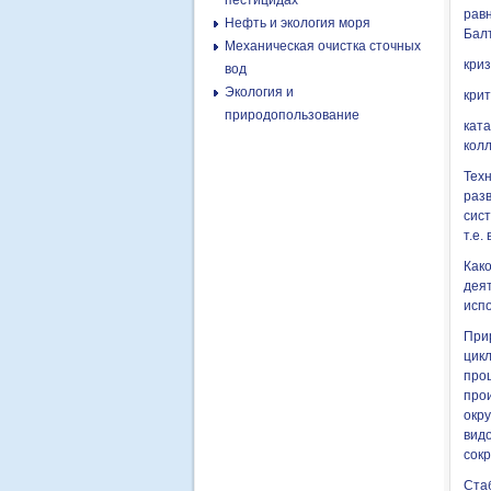
пестицидах
равн
Нефть и экология моря
Балт
Механическая очистка сточных
криз
вод
Экология и
крит
природопользование
кат
колл
Тех
раз
сис
т.е.
Как
дея
испо
Прир
цикл
про
про
окр
видо
сок
Ста