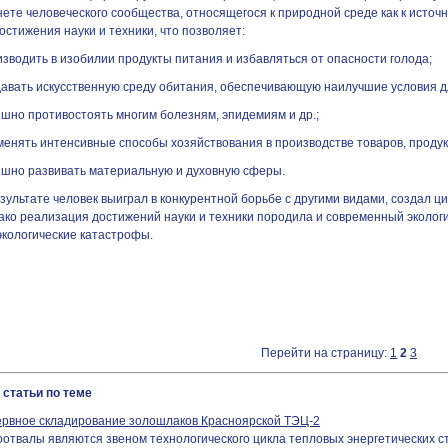
ете человеческого сообщества, относящегося к природной среде как к источн
остижения науки и техники, что позволяет:
зводить в изобилии продукты питания и избавляться от опасности голода;
давать искусственную среду обитания, обеспечивающую наилучшие условия д
ешно противостоять многим болезням, эпидемиям и др.;
енять интенсивные способы хозяйствования в производстве товаров, продукто
ешно развивать материальную и духовную сферы.
зультате человек выиграл в конкурентной борьбе с другими видами, создал ц
ако реализация достижений науки и техники породила и современный экологи
экологические катастрофы.
Перейти на страницу:
1
2
3
 статьи по теме
ервное складирование золошлаков Красноярской ТЭЦ-2
оотвалы являются звеном технологического цикла тепловых энергетических с