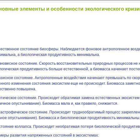
новные элементы и особенности экологического кризи
стественное состояние биосферы. Наблюдается фоновое антропогенное возде
симальна, а биологическая продуктивность минимальна.
авновесное состояние. Скорость восстановительных природных процессов не
логическая продуктивность больше естественной, а биомасса начинает посте
ризисное состояние. Антропогенные воздействия начинают превышать по ско
енного изменения состояния экосистем еще не происходит. Биомасса заметно
ественно повышена.
ритическое состояние. Происходит обратимая замена естественных экосистем
ичное опустынивание). Биомасса мала и, как правило, снижается.
атастрофическое состояние. Происходит труднообратимый процесс закреплен
ьное опустынивание). Биомасса и биологическая продуктивность минимальны
остояние коллапса. Происходит необратимая потеря биологической продуктив
меры развития напряженных состояний в экосистемах: