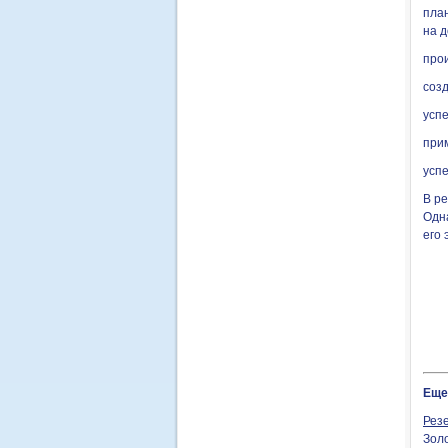
план
на д
прои
соз
усп
прим
усп
В ре
Одн
его 
Еще
Рез
Зол