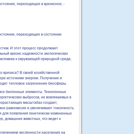
остояние, переходящее в кризисное, -
остояние, переходящее в состояние
стем. И этот процесс продолжает
ьный кризис надежности экологических
человека к окружающей природной среде,
о кризиса? В своей хозяйственной
ре источники энергии. Получение и
ходит тепловое загрязнение биосферы.
 все биогенные элементы. Техногенные
ергетических выбросов, не вовлекаемых в
озрастающих масштабах создает,
кое равновесие и увеличивают токсичность
я для появления генетически измененных
р, домашних животных, что ведет к
еличением численности населения на