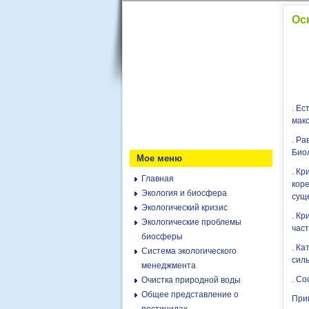
Ос
. Е
мак
. Р
Био
Мое меню
. К
Главная
кор
Экология и биосфера
сущ
Экологический кризис
. К
Экологические проблемы
част
биосферы
. К
Система экологического
сил
менеджмента
. С
Очистка природной воды
Общее представление о
При